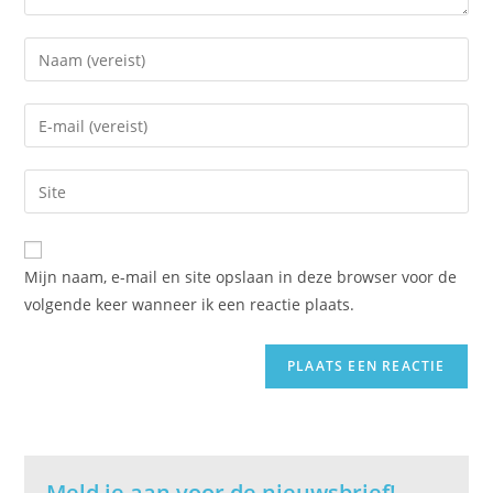
Voer
je
naam
Vul
of
je
gebruikersnaam
e-
Vul
in
mail
je
om
in
site
te
om
URL
reageren
Mijn naam, e-mail en site opslaan in deze browser voor de
te
in
volgende keer wanneer ik een reactie plaats.
kunnen
(optioneel)
reageren
Meld je aan voor de nieuwsbrief!