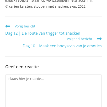
(snack)recepten staan op www.stoppenmetsnacken.nl.
© carien karsten, stoppen met snacken, swp, 2022
Lees
Vorig bericht
meer
Dag 12 | De route van trigger tot snacken
artikelen
Volgend bericht
Dag 10 | Maak een bodyscan van je emoties
Geef een reactie
Reactie