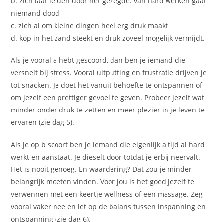
b. zich laat leiden door het gezegde: van hard werken gaat
niemand dood
c. zich al om kleine dingen heel erg druk maakt
d. kop in het zand steekt en druk zoveel mogelijk vermijdt.
Als je vooral a hebt gescoord, dan ben je iemand die
versnelt bij stress. Vooral uitputting en frustratie drijven je
tot snacken. Je doet het vanuit behoefte te ontspannen of
om jezelf een prettiger gevoel te geven. Probeer jezelf wat
minder onder druk te zetten en meer plezier in je leven te
ervaren (zie dag 5).
Als je op b scoort ben je iemand die eigenlijk altijd al hard
werkt en aanstaat. Je dieselt door totdat je erbij neervalt.
Het is nooit genoeg. En waardering? Dat zou je minder
belangrijk moeten vinden. Voor jou is het goed jezelf te
verwennen met een keertje wellness of een massage. Zeg
vooral vaker nee en let op de balans tussen inspanning en
ontspanning (zie dag 6).