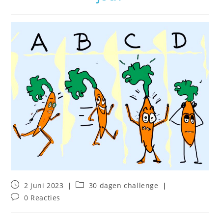
Bericht
Berichtcategorie:
2 juni 2023
30 dagen challenge
gepubliceerd
Bericht
0 Reacties
op:
reacties: