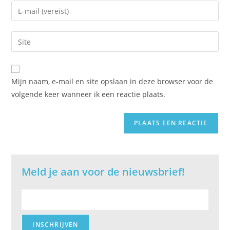
naam
Vul
of
je
gebruikersnaam
e-
Vul
in
mail
je
om
in
site
te
om
URL
reageren
Mijn naam, e-mail en site opslaan in deze browser voor de
te
in
volgende keer wanneer ik een reactie plaats.
kunnen
(optioneel)
reageren
Meld je aan voor de nieuwsbrief!
E-
mailadres: