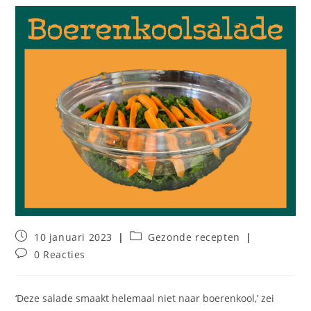
Bericht
Berichtcategorie:
10 januari 2023
Gezonde recepten
gepubliceerd
Bericht
0 Reacties
op:
reacties:
‘Deze salade smaakt helemaal niet naar boerenkool,’ zei