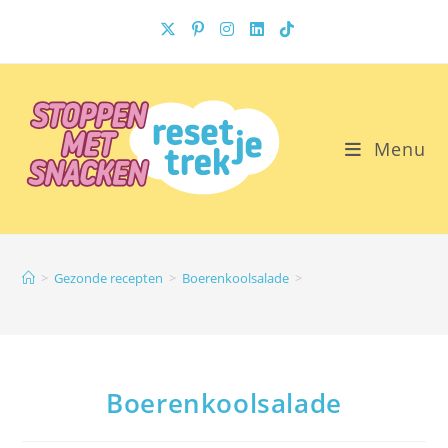
Ga
naar
inhoud
Menu
>
Gezonde recepten
>
Boerenkoolsalade
>
Boerenkoolsalade