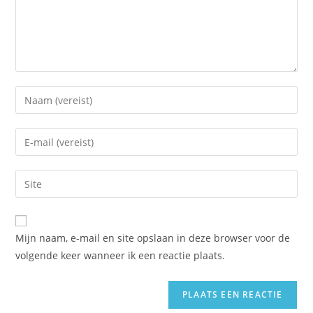
Voer
je
naam
Vul
of
je
gebruikersnaam
e-
Vul
in
mail
je
om
in
site
te
om
URL
reageren
Mijn naam, e-mail en site opslaan in deze browser voor de
te
in
volgende keer wanneer ik een reactie plaats.
kunnen
(optioneel)
reageren